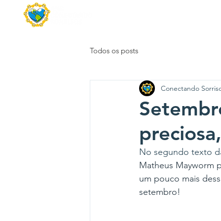
Página Inicial
Que
Todos os posts
Conectando Sorris
Setembro
preciosa,
No segundo texto d
Matheus Mayworm par
um pouco mais dess
setembro! 