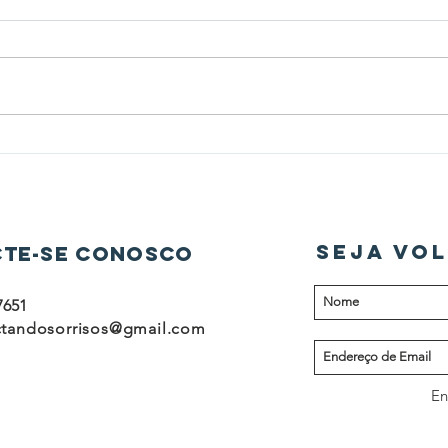
Setembro Amarelo:
Auto
Conectando Sorrisos na Luta
diag
Pela Vida
mam
SEJA VOL
te-se conosco
7651
tandosorrisos@gmail.com
En