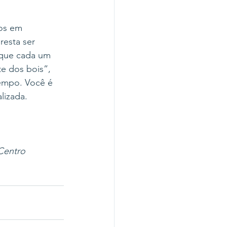
os em 
esta ser 
 que cada um 
e dos bois”, 
tempo. Você é 
lizada. 
Centro 