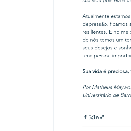
sua vida pois ela é ú
Atualmente estamos 
depressão, ficamos 
resilientes. E no m
de nós temos um tem
seus desejos e sonho
uma pessoa important
Sua vida é preciosa, 
Por Matheus Maywor
Universitário de Bar