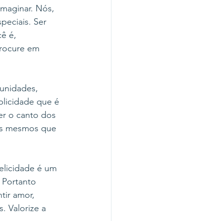
maginar. Nós, 
eciais. Ser 
ê é, 
procure em 
tunidades, 
licidade que é 
er o canto dos 
nós mesmos que 
elicidade é um 
 Portanto 
tir amor, 
 Valorize a 