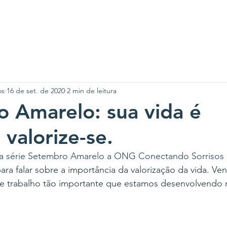
m somos
Nossos Eventos
Transparência
Apoie-n
os
16 de set. de 2020
2 min de leitura
 Amarelo: sua vida é
 valorize-se.
a série Setembro Amarelo a ONG Conectando Sorrisos 
a falar sobre a importância da valorização da vida. Ve
e trabalho tão importante que estamos desenvolvendo 