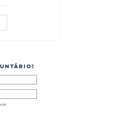
estima frente ao
nóstico do câncer de
a
UNTÁRIO!
viar