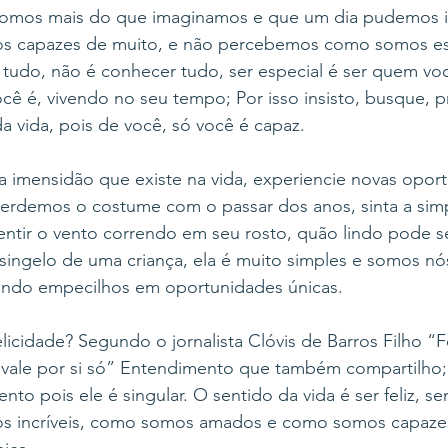
 somos mais do que imaginamos e que um dia pudemos i
s capazes de muito, e não percebemos como somos esp
 tudo, não é conhecer tudo, ser especial é ser quem voc
ê é, vivendo no seu tempo; Por isso insisto, busque, 
da vida, pois de você, só você é capaz. 
a imensidão que existe na vida, experiencie novas opor
perdemos o costume com o passar dos anos, sinta a simp
entir o vento correndo em seu rosto, quão lindo pode s
o singelo de uma criança, ela é muito simples e somos 
ndo empecilhos em oportunidades únicas. 
licidade? Segundo o jornalista Clóvis de Barros Filho “F
e vale por si só” Entendimento que também compartilho;
o pois ele é singular. O sentido da vida é ser feliz, sen
 incríveis, como somos amados e como somos capazes.