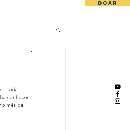
DOAR
os
Blog
Contato
convida 
nha conhecer 
no mês de 