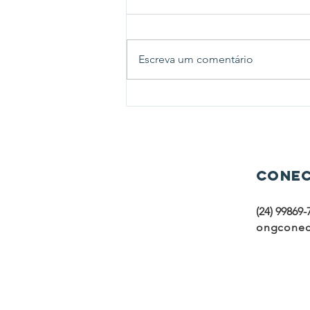
Escreva um comentário
Janeiro Branco: Ong
Conectando Sorrisos
Conec
(24) 99869-
ongconec