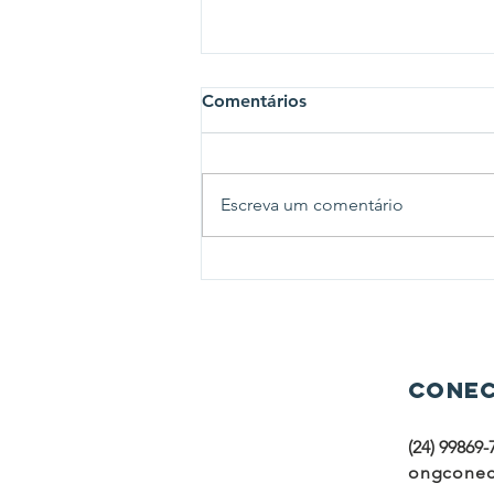
Comentários
Escreva um comentário
Janeiro Branco: Ong
Conectando Sorrisos
Conec
(24) 99869-
ongconec