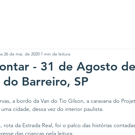
m somos
Nossos Eventos
Transparência
Apoie-n
os
26 de mai. de 2020
1 min de leitura
ontar - 31 de Agosto d
 do Barreiro, SP
vas, a bordo da Van do Tio Gilson, a caravana do Projet
uma cidade, dessa vez do interior paulista.
, rota da Estrada Real, foi o palco das histórias contada
esse das crianças pela leitura.