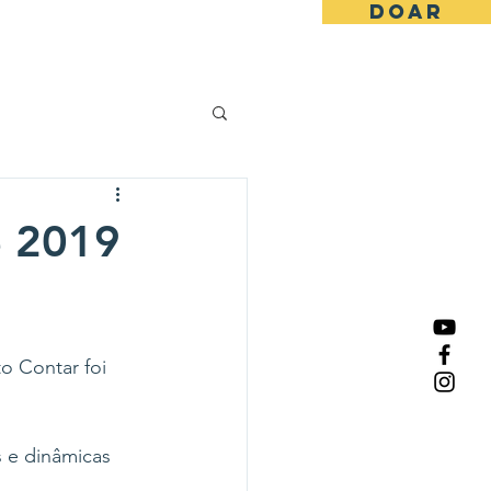
DOAR
os
Blog
Contato
e 2019
o Contar foi 
s e dinâmicas 