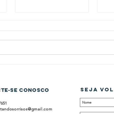
Setembro Amarelo:
Auto
Conectando Sorrisos na Luta
diag
Pela Vida
mam
SEJA VOL
te-se conosco
7651
tandosorrisos@gmail.com