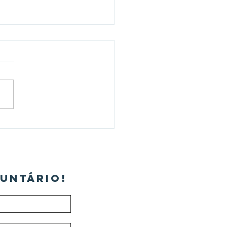
estima frente ao
nóstico do câncer de
a
UNTÁRIO!